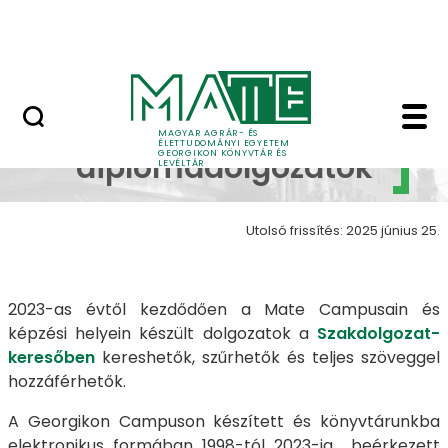
Ugrás a fő tartalomhoz
English
Szakdolgozatok, diplo
Szakdolgozatok,
MAGYAR AGRÁR- ÉS
ÉLETTUDOMÁNYI EGYETEM
GEORGIKON KÖNYVTÁR ÉS
diplomadolgozatok
LEVÉLTÁR
Utolsó frissítés: 2025 június 25.
2023-as évtől kezdődően a Mate Campusain és
képzési helyein készült dolgozatok a
Szakdolgozat-
keresőben
kereshetők, szűrhetők és teljes szöveggel
hozzáférhetők.
A Georgikon Campuson készített és könyvtárunkba
elektronikus formában 1998-tól 2023-ig beérkezett