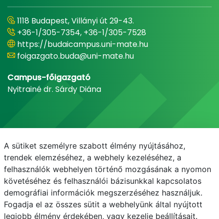
1118 Budapest, Villányi út 29-43.
+36-1/305-7354, +36-1/305-7528
https://budaicampus.uni-mate.hu
foigazgato.buda@uni-mate.hu
Campus-főigazgató
Nyitrainé dr. Sárdy Diána
A sütiket személyre szabott élmény nyújtásához,
trendek elemzéséhez, a webhely kezeléséhez, a
felhasználók webhelyen történő mozgásának a nyomon
követéséhez és felhasználói bázisunkkal kapcsolatos
demográfiai információk megszerzéséhez használjuk.
E-mail
Telefonkönyv
NEPTUN
E-learning
Fogadja el az összes sütit a webhelyünk által nyújtott
legjobb élmény érdekében, vagy kezelje beállításait.