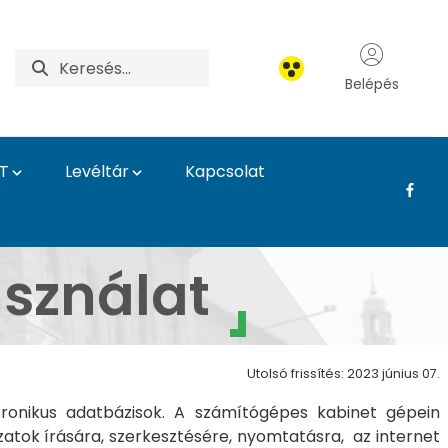
Belépés
T
Levéltár
Kapcsolat
önyvtár és Levéltár
asználat
Utolsó frissítés: 2023 június 07.
ktronikus adatbázisok. A számítógépes kabinet gépein
zatok írására, szerkesztésére, nyomtatásra, az internet