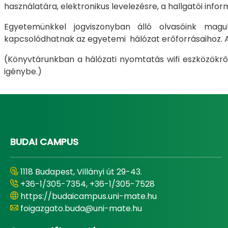
használatára, elektronikus levelezésre, a hallgatói inf
Egyetemünkkel jogviszonyban álló olvasóink magukk
kapcsolódhatnak az egyetemi hálózat erőforrásaihoz. 
(Könyvtárunkban a hálózati nyomtatás wifi eszközökrő
igénybe.)
BUDAI CAMPUS
1118 Budapest, Villányi út 29-43.
+36-1/305-7354, +36-1/305-7528
https://budaicampus.uni-mate.hu
foigazgato.buda@uni-mate.hu