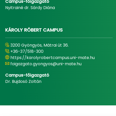
Campus-főigazgató
Nyitrainé dr. Sárdy Diána
KÁROLY RÓBERT CAMPUS
3200 Gyöngyös, Mátrai út 36.
+36-37/518-300
https://karolyrobertcampus.uni-mate.hu
foigazgato.gyongyos@uni-mate.hu
Campus-főigazgató
Dr. Bujdosó Zoltán