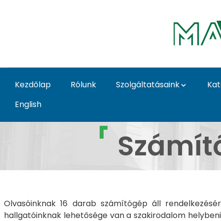
Ugrás a fő tartalomhoz
Kezdőlap
Rólunk
Szolgáltatásaink
Kat
English
Számítógép- és wifi h
Számító
Olvasóinknak 16 darab számítógép áll rendelkezésére
hallgatóinknak lehetősége van a szakirodalom helybeni 