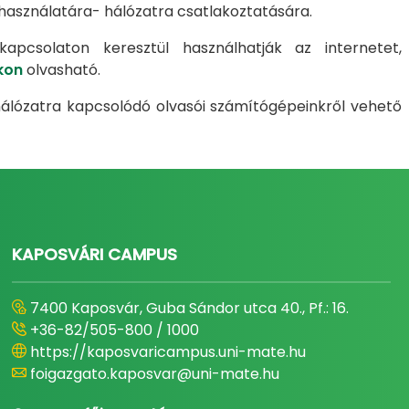
 használatára- hálózatra csatlakoztatására.
kapcsolaton keresztül használhatják az internetet,
kon
olvasható.
hálózatra kapcsolódó olvasói számítógépeinkről vehető
KAPOSVÁRI CAMPUS
7400 Kaposvár, Guba Sándor utca 40., Pf.: 16.
+36-82/505-800 / 1000
https://kaposvaricampus.uni-mate.hu
foigazgato.kaposvar@uni-mate.hu