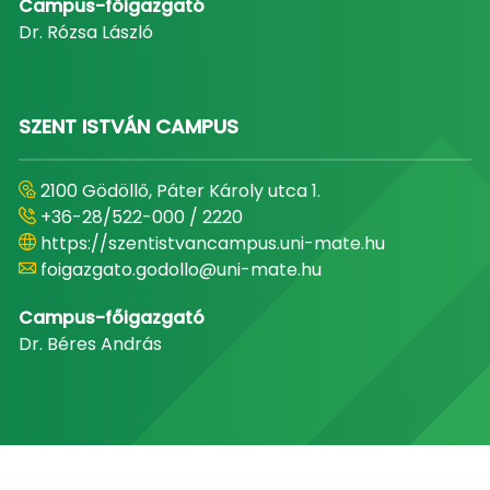
Campus-főigazgató
Dr. Rózsa László
SZENT ISTVÁN CAMPUS
2100 Gödöllő, Páter Károly utca 1.
+36-28/522-000 / 2220
https://szentistvancampus.uni-mate.hu
foigazgato.godollo@uni-mate.hu
Campus-főigazgató
Dr. Béres András