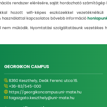
ormációs rendszer elérésére, saját hordozható számítógép
al hozott wifi-képes eszközeikkel vezetéknélküli 
A használattal kapcsolatos bővebb információ
honlapun
l nem működik. Nyomtatási szolgáltatásunk vezetékes 
GEORGIKON CAMPUS
8360 Keszthely, Deák Ferenc utca 16.
+36-83/545-000
https://georgikoncampus.uni-mate.hu
foigazgato.keszthely@uni-mate.hu