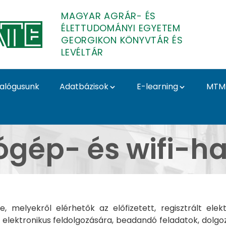
MAGYAR AGRÁR- ÉS
ÉLETTUDOMÁNYI EGYETEM
GEORGIKON KÖNYVTÁR ÉS
LEVÉLTÁR
alógusunk
Adatbázisok
E-learning
MTM
asználat - Georgikon K
gép- és wifi-h
, melyekről elérhetők az előfizetett, regisztrált ele
elektronikus feldolgozására, beadandó feladatok, dolgo