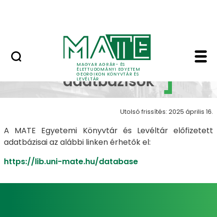
Ugrás a fő tartalomhoz
English
Előfizetett adatbáziso
Előfizetett
MAGYAR AGRÁR- ÉS
ÉLETTUDOMÁNYI EGYETEM
GEORGIKON KÖNYVTÁR ÉS
adatbázisok
LEVÉLTÁR
Utolsó frissítés: 2025 április 16.
A MATE Egyetemi Könyvtár és Levéltár előfizetett
adatbázisai az alábbi linken érhetők el:
https://lib.uni-mate.hu/database