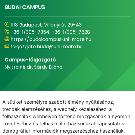
BUDAI CAMPUS
1118 Budapest, Villányi út 29-43.
+36-1/305-7354, +36-1/305-7528
https://budaicampus.uni-mate.hu
foigazgato.buda@uni-mate.hu
Campus-főigazgató
Nyitrainé dr. Sárdy Diána
A sütiket személyre szabott élmény nyújtásához,
trendek elemzéséhez, a webhely kezeléséhez, a
felhasználók webhelyen történő mozgásának a nyomon
követéséhez és felhasználói bázisunkkal kapcsolatos
demográfiai információk megszerzéséhez használjuk.
E-mail
Telefonkönyv
NEPTUN
E-learning