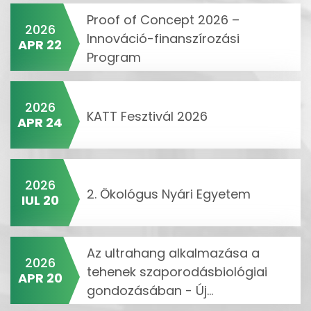
Proof of Concept 2026 –
2026
Innováció-finanszírozási
APR 22
Program
2026
KATT Fesztivál 2026
APR 24
2026
2. Ökológus Nyári Egyetem
IUL 20
Az ultrahang alkalmazása a
2026
tehenek szaporodásbiológiai
APR 20
gondozásában - Új...