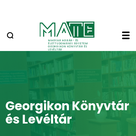
Skip to Main Content
English
Home - Georgikon Kön
MAGYAR AGRÁR- ÉS
ÉLETTUDOMÁNYI EGYETEM
GEORGIKON KÖNYVTÁR ÉS
LEVÉLTÁR
Georgikon Könyvtár
és Levéltár